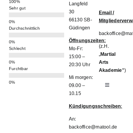
Langfeld
Sehr gut
30
Email /
66130 SB-
Mitgliederverw
Güdingen
Durchschnittlich
backoffice@mat
Öffnungszeiten:
(z.H.
Schlecht
Mo-Fr:
„
Martial
15:00 –
Arts
20:30 Uhr
Furchtbar
Akademie“
)
Mi morgen:
09.00 –
Toggle
Navigation
10.15
Impressum
Kündigungsschreiben
:
An:
Datenschutz
backoffice@matool.de