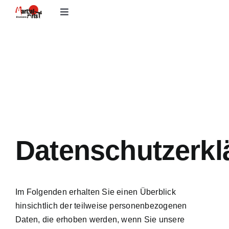
Zum
Toggle
Inhalt
Navigation
springen
Erwachsene
Kinder
Trainingszeiten
Datenschutzerkl
Kontakt
News
Im Folgenden erhalten Sie einen Überblick
hinsichtlich der teilweise personenbezogenen
Über
Daten, die erhoben werden, wenn Sie unsere