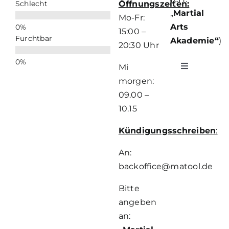
Schlecht
Öffnungszeiten:
„
Martial
Mo-Fr:
Arts
15:00 –
Furchtbar
Akademie“
)
20:30 Uhr
Mi
Toggle
Navigation
morgen:
Impressu
09.00 –
10.15
Datenschu
Kündigungsschreiben
:
An:
AGB
backoffice@matool.de
Bitte
angeben
an: