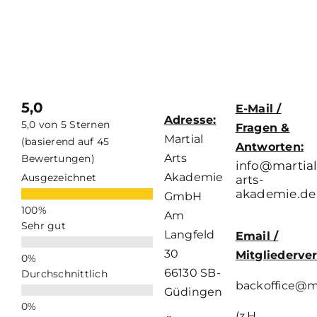
5,0
E-Mail /
Adresse:
5,0 von 5 Sternen
Fragen &
Martial
(basierend auf 45
Antworten:
Arts
Bewertungen)
info@martial
Akademie
Ausgezeichnet
arts-
akademie.de
GmbH
Am
Sehr gut
Langfeld
Email /
30
Mitgliederve
66130 SB-
Durchschnittlich
backoffice@m
Güdingen
(z.H.