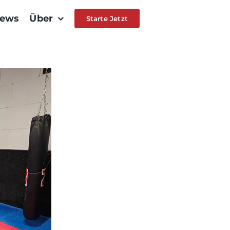
ews
Über
Starte Jetzt